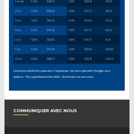
1 Année
6.15%
$648.75
4.59%
$558.49
$90.26
2 Ans
5.44%
$606.90
4.39%
$547.37
$59.53
3 Ans
4.62%
$560.16
4.34%
$544.61
$15.55
4 Ans
6.01%
$640.40
4.39%
$547.37
$93.03
5 Ans
4.56%
$556.81
4.39%
$547.37
$9.44
7 Ans
6.41%
$664.38
4.59%
$558.49
$105.89
10 Ans
6.81%
$688.72
4.59%
$558.49
$130.24
Certaines conditions peuvent s'appliquer. Les taux peuvent changer sans
préavis. *Sur approbation de crédit. Sauf erreur ou omission.
COMMUNIQUER AVEC NOUS